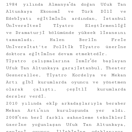
1984 yılında Almanyaʼda doğan Ufuk Tan
Altunkaya Ekonomi ve Türk Dili ve
Edebiyatı eğitiminin ardından, İstanbul
Üniversitesi Tiyatro Eleştirmenliği
ve Dramaturji bölümünde yüksek lisansını
tamamladı. Halen Berlin Freie
Universitat‘te Politik Tiyatro üzerine
doktora eğitimine devam etmektedir.
Tiyatro çalışmalarına İzmirʼde başlayan
Ufuk Tan Altunkaya garajistanbul, Theater
Gesnerallee, Tiyatro Kordelya ve Mekan
Artı gibi kurumlarda oyuncu ve yönetmen
olarak çalıştı, çeşitli kurumlarda
dersler verdi.
2010 yılında ekip arkadaşlarıyla beraber
Mekan Artıʼnın kuruluşunda yer aldı.
2008ʼten beri farklı sahneleme teknikleri
üzerine yoğunlaşan Ufuk Tan Altunkaya,
seyirci oyuncu ilişkisine odaklanıyor.