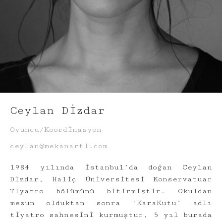
Ceylan Dizdar
Oyuncu/Koordinasyon
ceylan@mekanarti.com
1984 yılında İstanbul’da doğan Ceylan
Dizdar, Haliç Üniversitesi Konservatuar
Tiyatro bölümünü bitirmiştir. Okuldan
mezun olduktan sonra ‘KaraKutu’ adlı
tiyatro sahnesini kurmuştur, 5 yıl burada