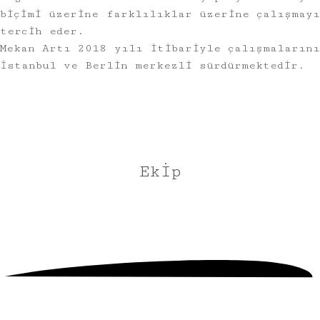
biçimi üzerine farklılıklar üzerine çalışmayı
tercih eder.
Mekan Artı 2018 yılı itibariyle çalışmalarını
İstanbul ve Berlin merkezli sürdürmektedir.
Ekip