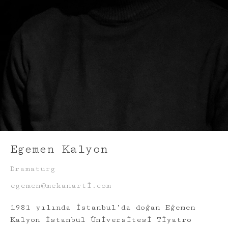
Egemen Kalyon
Dramaturg
egemen@mekanarti.com
1981 yılında İstanbul’da doğan Eğemen
Kalyon İstanbul Üniversitesi Tiyatro