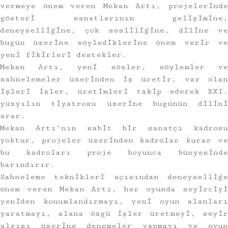
vermeye önem veren Mekan Artı, projelerinde
gösteri sanatlarının gelişimine,
deneyselliğine, çok sesliliğine, diline ve
bugün üzerine söylediklerine önem verir ve
yeni fikirleri destekler.
Mekan Artı, yeni sözler, söylemler ve
sahnelemeler üzerinden iş üretir, var olan
işleri izler, üretimleri takip ederek XXI.
yüzyılın tiyatrosu üzerine bugünün dilini
arar.
Mekan Artı’nın sabit bir sanatçı kadrosu
yoktur, projeler üzerinden kadrolar kurar ve
bu kadroları proje boyunca bünyesinde
barındırır.
Sahneleme teknikleri açısından deneyselliğe
önem veren Mekan Artı, her oyunda seyirciyi
yeniden konumlandırmayı, yeni oyun alanları
yaratmayı, alana özgü işler üretmeyi, seyir
algısı üzerine denemeler yapmayı ve oyun