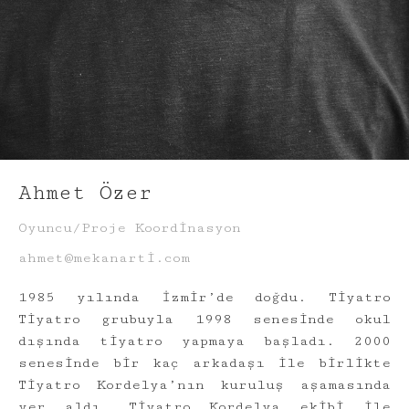
Ahmet Özer
Oyuncu/Proje Koordinasyon
ahmet@mekanarti.com
1985 yılında İzmir’de doğdu. Tiyatro
Tiyatro grubuyla 1998 senesinde okul
dışında tiyatro yapmaya başladı. 2000
senesinde bir kaç arkadaşı ile birlikte
Tiyatro Kordelya’nın kuruluş aşamasında
yer aldı. Tiyatro Kordelya ekibi ile